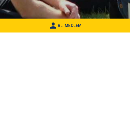
BLI MEDLEM
Läraren
Vännen
Mentorn
Vill du vara en del av vår
gemenskap?
Klicka här!